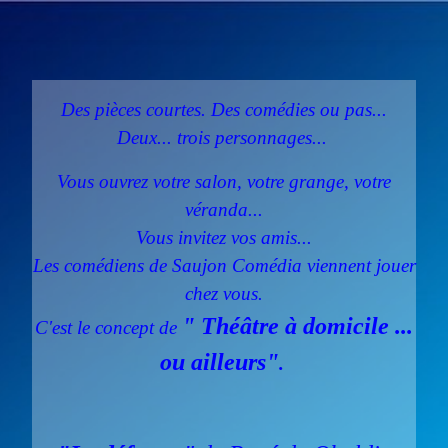
Des pièces courtes. Des comédies ou pas...
Deux... trois personnages...
Vous ouvrez votre salon, votre grange, votre
véranda...
Vous invitez vos amis...
Les comédiens de Saujon Comédia viennent jouer
chez vous.
" Théâtre à domicile ...
C'est le concept de
ou ailleurs"
.