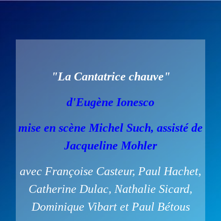
"La Cantatrice chauve"
d'Eugène Ionesco
mise en scène Michel Such, assisté de
Jacqueline Mohler
avec Françoise Casteur, Paul Hachet,
Catherine Dulac, Nathalie Sicard,
Dominique Vibart et Paul Bétous